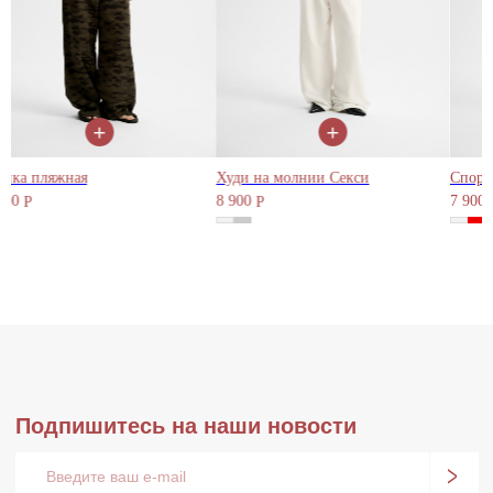
Публичная оферта
Политика конфиденциальности
Сайт создан:
MdePatra
+
+
Худи на молнии Секси
Спортивки
8 900
7 900
Р
Р