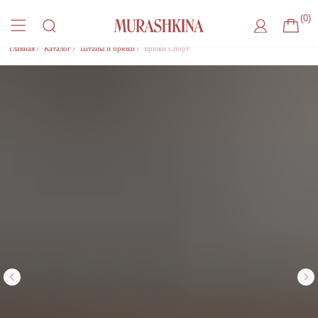
(0)
Главная
/
Каталог
/
Штаны и брюки
/
Брюки Спорт
Присоединиться к листу ожидания
Оставьте удобный способ связи, чтобы получить
уведомление о поступлении товара на склад
Где с вами удобнее связаться?
Нажимая на кнопку, Вы соглашаетесь
на
обработку Персональный данных
, с
Политикой
конфиденциальности
и на
рекламную рассылку