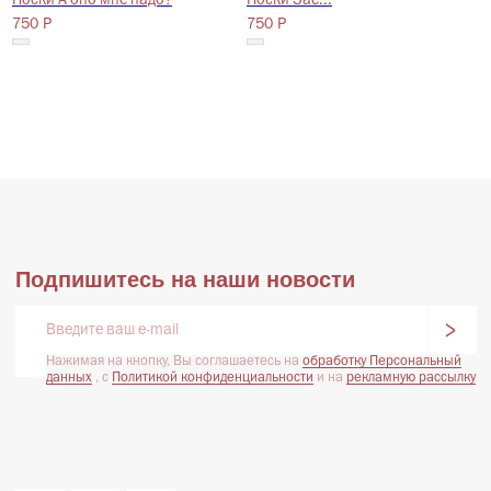
Носки А оно мне надо?
Носки Зае...
750
750
Р
Р
Каталог
Информация
Каталог
О бренде
Новинки
Информация
Распродажа
Контакты
Подарочный сертификат
Программа лояльности
*Признан экстремистской организацией и запрещен на территории РФ
Пользовательское соглашение
Публичная оферта
Политика конфиденциальности
Сайт создан: MdePatra