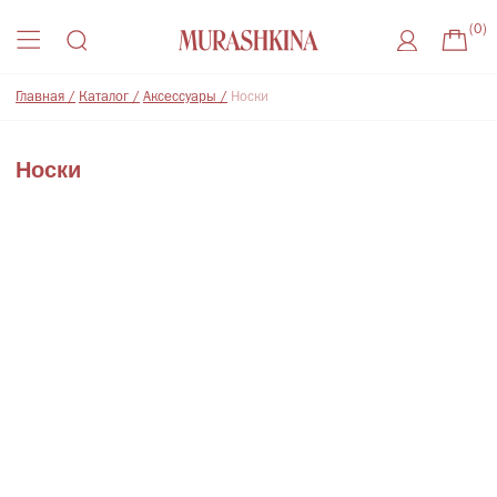
(0)
Главная /
Каталог /
Аксессуары /
Носки
Носки
Присоединиться к листу ожидания
Оставьте удобный способ связи, чтобы получить
уведомление о поступлении товара на склад
Где с вами удобнее связаться?
Нажимая на кнопку, Вы соглашаетесь
на
обработку Персональный данных
, с
Политикой
конфиденциальности
и на
рекламную рассылку