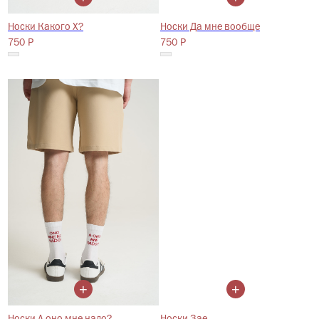
Носки Какого Х?
Носки Да мне вообще
750
750
Р
Р
Подпишитесь на наши новости
Нажимая на кнопку, Вы соглашаетесь на
обработку Персональный
данных
, с
Политикой конфиденциальности
и на
рекламную рассылку
+
+