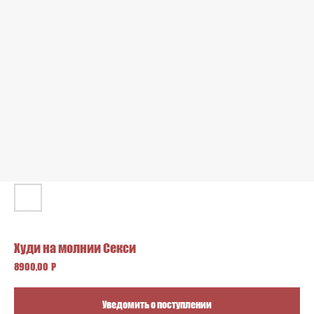
Отправить
Худи на молнии Секси
8900,00
Р
Уведомить о поступлении