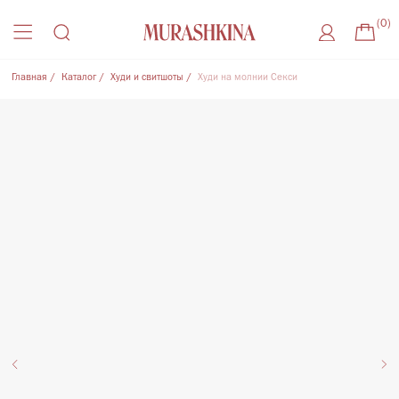
(0)
Главная
/
Каталог
/
Худи и свитшоты
/
Худи на молнии Секси
Присоединиться к листу ожидания
Оставьте удобный способ связи, чтобы получить
уведомление о поступлении товара на склад
Где с вами удобнее связаться?
Нажимая на кнопку, Вы соглашаетесь
на
обработку Персональный данных
, с
Политикой
конфиденциальности
и на
рекламную рассылку