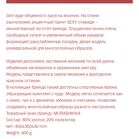
Зип-худи объемного кроя на молнии. На спине
расположен акцентный принт SEXY, спереди –
миниатюрный логотип бренда. Спущенная линия плеча,
свободный силуэт и увеличенный объем рукавов
формируют расслабленную посадку, делая модель
универсальной для многослойных образов.
Изделие дополнено застежкой-молнией по всей длине,
объемным капюшоном и карманами-кенгуру.
Модель представлена в сером меланже и фактурном
красном оттенке.
В коллекции бренда также доступны спортивные брюки,
образующие комплект с худи. Модель легко сочетается как
с ними, так и с денимом, юбками и платьями, позволяя
создавать многослойные образы разного настроения.
Товарный знак (бренд): MURASHKINA
Состав: 80% хлопок 20% полиэстер
lwh: 400x300x30 mm
Weight: 400 g