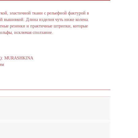
кой, эластичной ткани с рельефной фактурой в
й вышивкой. Длина изделия чуть ниже колена.
тные резинки и практичные штрипки, которые
ольфы, исключая сползание.
нд): MURASHKINA
мм