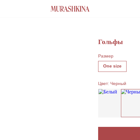
Гольфы
Размер
One size
Цвет
Присоединиться к листу
ожидания
Оставьте удобный способ связи, чтобы получить
уведомление о поступлении товара на склад
обнее связаться?