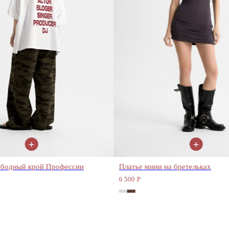
+
+
й крой Профессии
Платье мини на бретельках
6 500
Р