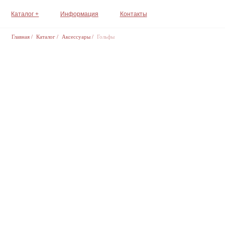
Каталог +
Информация
Контакты
Главная
/
Каталог
/
Аксессуары
/
Гольфы
Где с вами уд