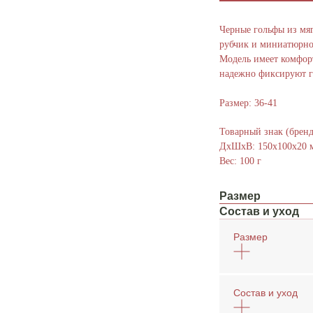
Черные гольфы из мяг
рубчик и миниатюрно
 кнопку, Вы соглашаетесь на
обработку Персональный данных
, с
Политикой
иальности
и на
рекламную рассылку
Модель имеет комфор
надежно фиксируют г
Отправить
Размер: 36-41
Товарный знак (бре
ДxШxВ: 150x100x20 
Вес: 100 г
Размер
Состав и уход
Размер
Состав и уход