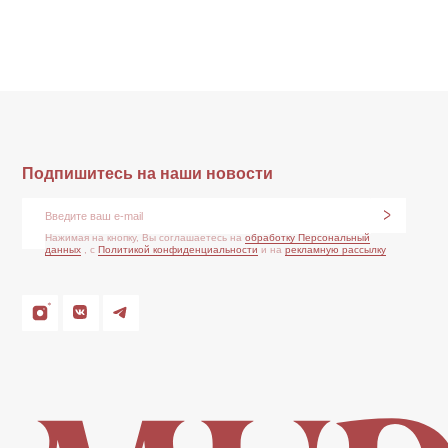
Нажимая на кнопку, Вы соглашаетесь на
обработку Персональный
данных
, с
Политикой конфиденциальности
и на
рекламную рассылку
*Признан экстремистской организацией и запрещен на
Политика
территории РФ
конфиденциальности