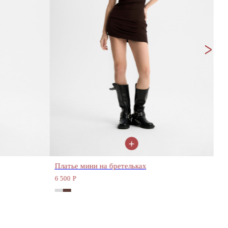
+
Платье мини на бретельках
Мини-юб
6 500
Р
4 200
Р
Каталог
Информация