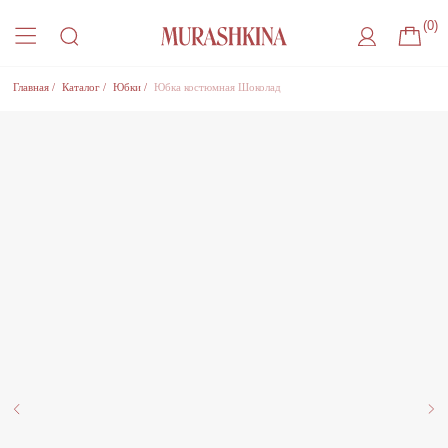
(0)
Главная
/
Каталог
/
Юбки
/
Юбка костюмная Шоколад
Присоединиться к листу ожидания
Оставьте удобный способ связи, чтобы получить
уведомление о поступлении товара на склад
Где с вами удобнее связаться?
Нажимая на кнопку, Вы соглашаетесь
на
обработку Персональный данных
, с
Политикой
конфиденциальности
и на
рекламную рассылку