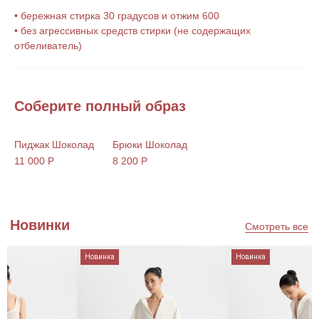
Подпишитесь на наши новости
• бережная стирка 30 градусов и отжим 600
• без агрессивных средств стирки (не содержащих
Нажимая на кнопку, Вы соглашаетесь
отбеливатель)
на
обработку Персональный данных
, с
Политикой
конфиденциальности
и на
рекламную рассылку
Соберите полный образ
Пиджак Шоколад
Брюки Шоколад
11 000 Р
8 200 Р
Каталог
Информация
Каталог
О бренде
Новинки
Информация
Распродажа
Контакты
Подарочный сертификат
Программа лояльности
овинка
Новинка
Новин