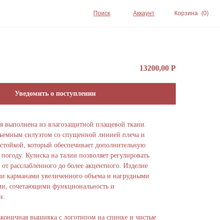
Поиск
Аккаунт
Корзина
(0)
13200,00
Р
Уведомить о поступлении
оя выполнена из влагозащитной плащевой ткани.
бъемным силуэтом со спущенной линией плеча и
стойкой, который обеспечивает дополнительную
погоду. Кулиска на талии позволяет регулировать
т от расслабленного до более акцентного. Изделие
и карманами увеличенного объема и нагрудными
ми, сочетающими функциональность и
н.
аконичная вышивка с логотипом на спинке и чистые