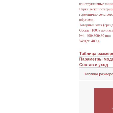
конструктивные лини
Парка легко интегрир
гармонично сочетаетс
 кнопку, Вы соглашаетесь на
обработку Персональный данных
, с
Политикой
образами.
иальности
и на
рекламную рассылку
Товарный знак (бре
Отправить
Состав: 100% полиэст
lwh: 400x300x30 mm
Weight: 400 g
Таблица размер
Параметры мод
Состав и уход
Таблица размер