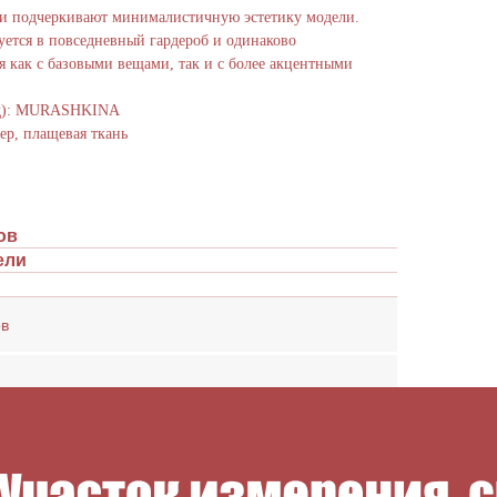
и подчеркивают минималистичную эстетику модели.
уется в повседневный гардероб и одинаково
я как с базовыми вещами, так и с более акцентными
нд): MURASHKINA
ер, плащевая ткань
ов
ели
ов