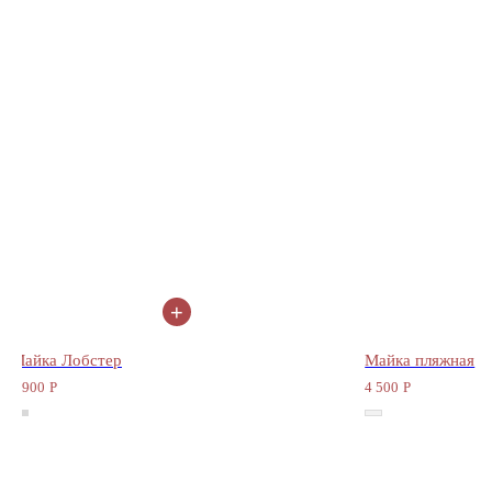
+
Подпишитесь на наши новости
Майка пляжная
Худи на молнии С
4 500
Р
8 900
Р
Нажимая на кнопку, Вы соглашаетесь на
обработку Персональный
данных
, с
Политикой конфиденциальности
и на
рекламную рассылку