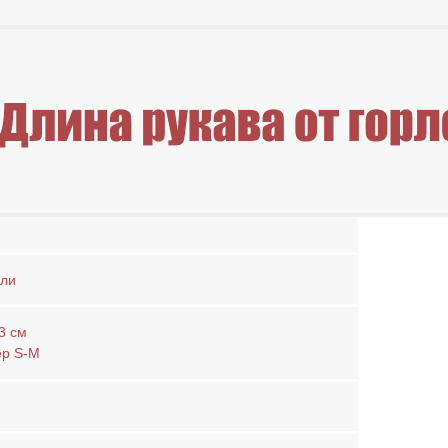
ли
3 см
ер S-M