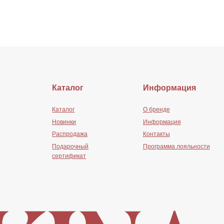
Сайт создан:
MdePatra