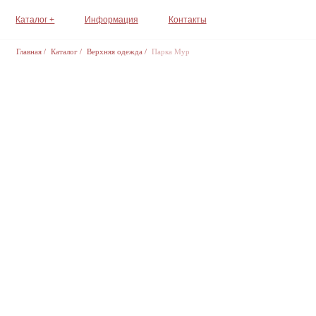
Каталог +
Информация
Контакты
Главная
/
Каталог
/
Верхняя одежда
/
Парка Мур
Где с вами уд