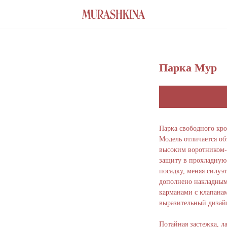
Парка Мур
Парка свободного кр
Модель отличается о
Присоединиться к листу
высоким воротником-
ожидания
защиту в прохладную 
Оставьте удобный способ связи, чтобы получить
посадку, меняя силуэ
уведомление о поступлении товара на склад
дополнено накладным
карманами с клапана
обнее связаться?
выразительный дизай
Потайная застежка, л