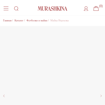
(0)
Главная
/
Каталог
/
Футболки и майки
/
Майка Нереалка
Присоединиться к листу ожидания
Оставьте удобный способ связи, чтобы получить
уведомление о поступлении товара на склад
Где с вами удобнее связаться?
Нажимая на кнопку, Вы соглашаетесь
на
обработку Персональный данных
, с
Политикой
конфиденциальности
и на
рекламную рассылку