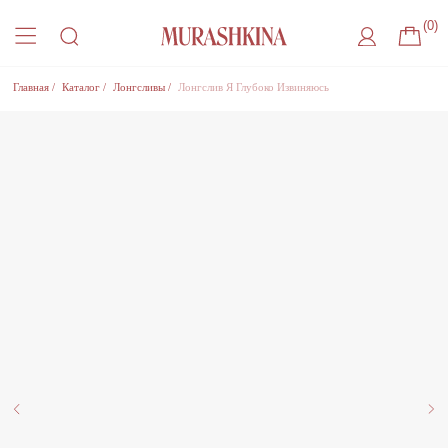
(0)
Главная
/
Каталог
/
Лонгсливы
/
Лонгслив Я Глубоко Извиняюсь
Присоединиться к листу ожидания
Оставьте удобный способ связи, чтобы получить
уведомление о поступлении товара на склад
Где с вами удобнее связаться?
Нажимая на кнопку, Вы соглашаетесь
на
обработку Персональный данных
, с
Политикой
конфиденциальности
и на
рекламную рассылку