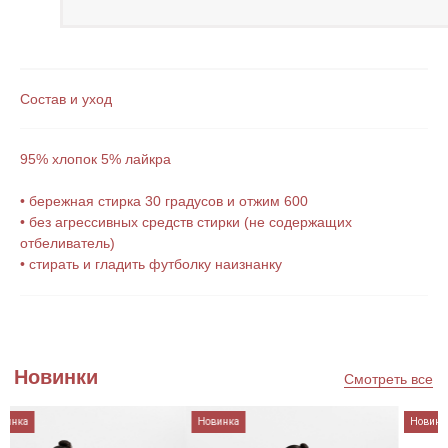
Состав и уход
95% хлопок 5% лайкра
Подпишитесь на наши новости
• бережная стирка 30 градусов и отжим 600
• без агрессивных средств стирки (не содержащих
Нажимая на кнопку, Вы соглашаетесь
отбеливатель)
на
обработку Персональный данных
, с
Политикой
конфиденциальности
и на
рекламную рассылку
• стирать и гладить футболку наизнанку
Каталог
Информация
винка
Новинка
Новинк
Каталог
О бренде