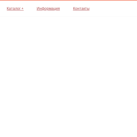
Каталог +
Информация
Контакты
Где с вами уд