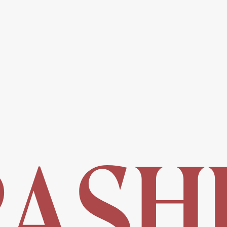
 кнопку, Вы соглашаетесь на
обработку Персональный данных
, с
Политикой
иальности
и на
рекламную рассылку
Отправить
Пользовательское
Публичная