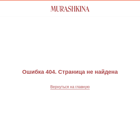
Ошибка 404. Страница не найдена
Вернуться на главную
Присоединиться к листу
ожидания
Оставьте удобный способ связи, чтобы получить
уведомление о поступлении товара на склад
обнее связаться?