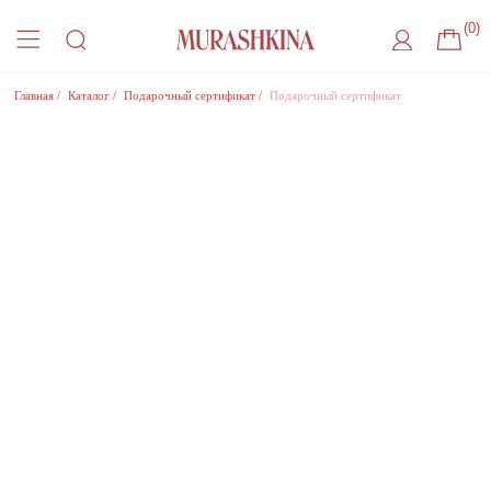
(0)
Главная
/
Каталог
/
Подарочный сертификат
/
Подарочный сертификат
Присоединиться к листу ожидания
Оставьте удобный способ связи, чтобы получить
уведомление о поступлении товара на склад
Где с вами удобнее связаться?
Нажимая на кнопку, Вы соглашаетесь
на
обработку Персональный данных
, с
Политикой
конфиденциальности
и на
рекламную рассылку