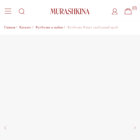
(0)
Главная
/
Каталог
/
Футболки и майки
/
Футболка Флирт свободный крой
Присоединиться к листу ожидания
Оставьте удобный способ связи, чтобы получить
уведомление о поступлении товара на склад
Где с вами удобнее связаться?
Нажимая на кнопку, Вы соглашаетесь
на
обработку Персональный данных
, с
Политикой
конфиденциальности
и на
рекламную рассылку