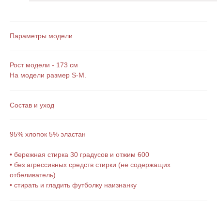
Параметры модели
Рост модели - 173 см
На модели размер S-M.
Состав и уход
95% хлопок 5% эластан
• бережная стирка 30 градусов и отжим 600
• без агрессивных средств стирки (не содержащих
отбеливатель)
Подпишитесь на наши новости
• стирать и гладить футболку наизнанку
Нажимая на кнопку, Вы соглашаетесь
на
обработку Персональный данных
, с
Политикой
конфиденциальности
и на
рекламную рассылку