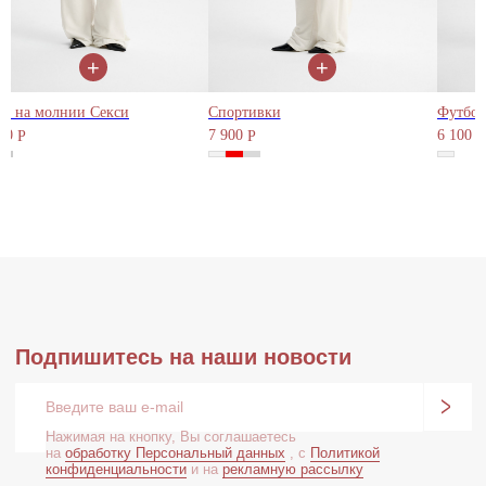
MdePatra
+
+
ди на молнии Секси
Спортивки
00
7 900
6 100
Р
Р
Р